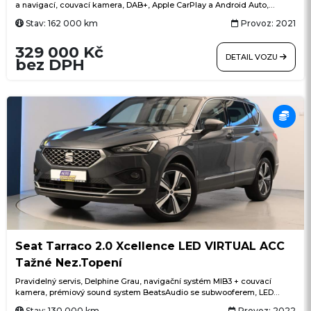
a navigací, couvací kamera, DAB+, Apple CarPlay a Android Auto,
FordPass Connect + Wi-Fi hotspot, tempomat, klimatizace, LED
Stav: 162 000 km
Provoz: 2021
osvětlení nákladového prostoru, vyhřívaná přední sedadla
329 000 Kč
DETAIL VOZU
bez DPH
Seat Tarraco 2.0 Xcellence LED VIRTUAL ACC
Tažné Nez.Topení
Pravidelný servis, Delphine Grau, navigační systém MIB3 + couvací
kamera, prémiový sound system BeatsAudio se subwooferem, LED
světlomety, nezávislé topení s dálkovým ovládáním, Winter paket
Stav: 130 000 km
Provoz: 2022