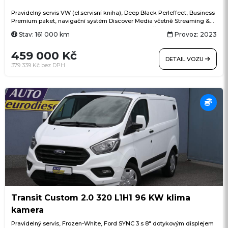
Pravidelný servis VW (el.servisní kniha), Deep Black Perleffect, Business
Premium paket, navigační systém Discover Media včetně Streaming &
Internet, Digital Cockpit, 7stupňová automatická převodovka, el.
Stav: 161 000 km
Provoz: 2023
výklopné tažné zařízení, ACC (adaptivní tempomat) Stop & Go, LED
světlomety, třízónová automatická klimatizace Air Care Climatronic s
459 000 Kč
ovládáním vzadu, ergoActive sedadlo řidiče s masážní funkcí, pádla
DETAIL VOZU
řazení na volantu, Side Assist (asistent mrtvého úhlu), Lane Assist
379 339 Kč bez DPH
(asistent jízdy v pruhu), Front Assist (asistent nouzového brzdění),
rozpoznávání chodců a cyklistů, asistent vyparkování, proaktivní systém
ochrany cestujících, rezervní kolo, 16" originální ALU kola Karlstad
Transit Custom 2.0 320 L1H1 96 KW klima
kamera
Pravidelný servis, Frozen-White, Ford SYNC 3 s 8" dotykovým displejem