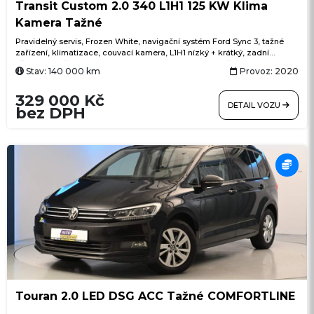
Transit Custom 2.0 340 L1H1 125 KW Klima
Kamera Tažné
Pravidelný servis, Frozen White, navigační systém Ford Sync 3, tažné
zařízení, klimatizace, couvací kamera, L1H1 nízký + krátký, zadní
křídlové dveře s otevíráním 180°, parkovací senzory vpředu i vzadu,
Stav: 140 000 km
Provoz: 2020
tempomat, Bluetooth handsfree, USB, LED denní svícení, přisvěcování
do zatáček, asistent rozjezdu do kopce, asistent bočního větru, posuvné
329 000 Kč
dveře vpravo
DETAIL VOZU
bez DPH
Touran 2.0 LED DSG ACC Tažné COMFORTLINE