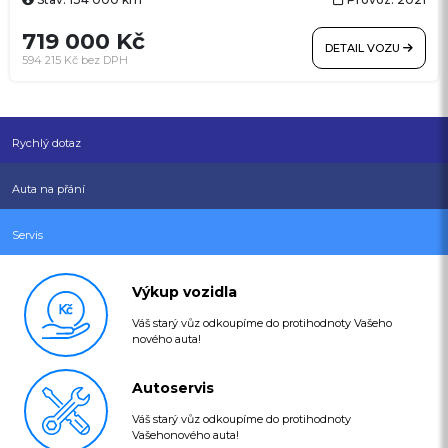
4MATIC, AMG Line Exteriér + Night paket, 19" originální AMG ALU kola +
zimní sada ALU zdarma, prémiový sound system Advanced (9
719 000 Kč
reproduktorů a výkon 225 W), KEYLESS-GO (bezklíčový vstup a
DETAIL VOZU
startování), EASY-PACK elektricky ovládané víko zavazadlového
594 215 Kč bez DPH
prostoru, hnědé čalounění ARTICO, elektricky nastavitelná přední
sedadla s pamětí, elektricky nastavitelný vyhřívaný volant s pádly
řazení, ambientní osvětlení interiéru s výběrem ze 64 barev, Apple
CarPlay + Android Auto, bezdrátové nabíjení telefonu, Mercedes me
connect (vzdálené ovládání vozu přes aplikaci), DYNAMIC SELECT
Rychlý dotaz
(volba jízdních režimů), černá stropnice, AMG karbonové a hliníkové
dekorační prvky, touchpad pro ovládání systému MBUX, nabíjecí kabel
pro domácí zásuvku i wallbox a veřejné nabíjecí stanice
Auta na přání
Servis
Výkup vozidla
Váš starý vůz odkoupíme do protihodnoty Vašeho
nového auta!
Autoservis
Váš starý vůz odkoupíme do protihodnoty
Vašehonového auta!