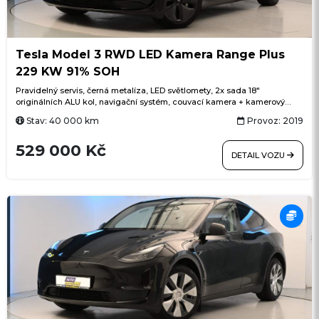
Tesla Model 3 RWD LED Kamera Range Plus
229 KW 91% SOH
Pravidelný servis, černá metalíza, LED světlomety, 2x sada 18"
originálních ALU kol, navigační systém, couvací kamera + kamerový
systém vozu, palubní kamera Dashcam, Sentry Mode (hlídací režim
Stav: 40 000 km
Provoz: 2019
vozu), Autopilot, ACC (adaptivní tempomat), automatické řízení v pruhu,
pevná panoramatická skleněná střecha ve dvou částech s UV/IR
529 000 Kč
ochranou, elektricky nastavitelná přední sedadla, vyhřívaná přední i
DETAIL VOZU
zadní sedadla, dálkové ovládání klimatizace přes aplikaci, klíč v
telefonu, bezklíčové odemykání a startování, Dog Mode (režim pro psa),
Camp Mode, plánovaná příprava vozu včetně klimatizace a nabíjení,
otevírání předního a zadního kufru přes displej, bezdrátové aktualizace
softwaru OTA, režim automyčky, rychlé DC nabíjení Supercharger,
integrované aplikace Spotify, YouTube Music, webový prohlížeč, hry
Arcade, Toybox, USB, dojezd až 409 km WLTP