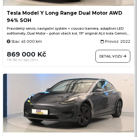
Tesla Model Y Long Range Dual Motor AWD
94% SOH
Pravidelný servis, navigační systém + couvací kamera, adaptivní LED
světlomety, Dual Motor – pohon všech kol, 19" originál ALU kola Gemini,
Autopilot, prémiový sound system se 14 reproduktory, subwooferem a 2
Stav: 45 000 km
Provoz: 2022
zesilovači, kamerový systém kolem celého vozu, tónovaná
panoramatická skleněná střecha s UV a infračervenou ochranou,
869 000 Kč
prémiový černý interiér s koženými sedadly, vyhřívaná přední i zadní
DETAIL VOZU
sedadla + vyhřívaný volant, elektricky nastavitelná přední sedadla,
718 182 Kč bez DPH
elektrické víko zavazadlového prostoru, přední zavazadlový prostor,
bezklíčový přístup, automatické nouzové brzdění, varování před čelním
nárazem, Sentry Mode (režim hlídání vozu), Premium Connectivity
(online dopravní informace, satelitní mapy, streamování hudby a videa),
bezdrátové aktualizace softwaru Over-the-Air, USB konektory,
bezdrátové nabíjení telefonu, Dog Mode a Camp Mode, aktivní prevence
opuštění jízdního pruhu, dálkové ovládání klimatizace přes aplikaci,
SOH baterie 94%