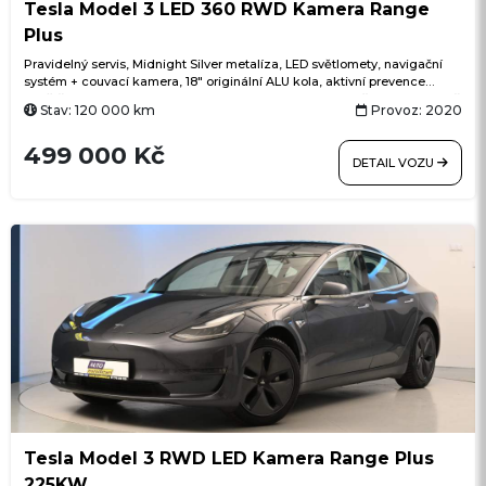
Tesla Model 3 LED 360 RWD Kamera Range
Plus
Pravidelný servis, Midnight Silver metalíza, LED světlomety, navigační
systém + couvací kamera, 18" originální ALU kola, aktivní prevence
opuštění jízdního pruhu, dálkové ovládání klimatizace přes aplikaci, klíč
Stav: 120 000 km
Provoz: 2020
v telefonu, zvířecí režim, Sentry Mode (sledování okolí vozu), elektricky
nastavitelná přední sedadla, pevná panoramatická skleněná střecha ve
499 000 Kč
dvou částech s UV/IR ochranou, ACC adaptivní tempomat, bezklíčové
DETAIL VOZU
odemykání, bezdrátové aktualizace softwaru (OTA), USB-C, rychlé DC
nabíjení (Supercharger), integrované aplikace (Grok, Apple Podcasts,
Spotify aj.)
Tesla Model 3 RWD LED Kamera Range Plus
225KW