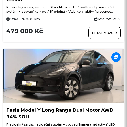
Pravidelný servis, Midnight Silver Metallic, LED světlomety, navigační
systém + couvací kamera, 18" originální ALU kola, aktivní prevence
opuštění jízdního pruhu, dálkové ovládání klimatizace přes aplikaci, klíč
Stav: 126 000 km
Provoz: 2019
v telefonu, zvířecí režim, Sentry Mode (sledování okolí vozu), elektricky
nastavitelná přední sedadla, pevná panoramatická skleněná střecha ve
479 000 Kč
dvou částech s UV/IR ochranou, ACC adaptivní tempomat, bezklíčové
DETAIL VOZU
odemykání, bezdrátové aktualizace softwaru (OTA), USB-C, rychlé DC
nabíjení (Supercharger), integrované aplikace (Grok, Apple Podcasts,
Spotify aj.)
Tesla Model Y Long Range Dual Motor AWD
94% SOH
Pravidelný servis, navigační systém + couvací kamera, adaptivní LED