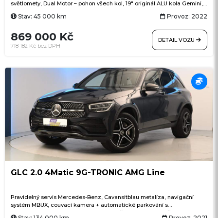
světlomety, Dual Motor – pohon všech kol, 19" originál ALU kola Gemini,
Autopilot, prémiový sound system se 14 reproduktory, subwooferem a 2
Stav: 45 000 km
Provoz: 2022
zesilovači, kamerový systém kolem celého vozu, tónovaná
panoramatická skleněná střecha s UV a infračervenou ochranou,
869 000 Kč
prémiový černý interiér s koženými sedadly, vyhřívaná přední i zadní
DETAIL VOZU
sedadla + vyhřívaný volant, elektricky nastavitelná přední sedadla,
718 182 Kč bez DPH
elektrické víko zavazadlového prostoru, přední zavazadlový prostor,
bezklíčový přístup, automatické nouzové brzdění, varování před čelním
nárazem, Sentry Mode (režim hlídání vozu), Premium Connectivity
(online dopravní informace, satelitní mapy, streamování hudby a videa),
bezdrátové aktualizace softwaru Over-the-Air, USB konektory,
bezdrátové nabíjení telefonu, Dog Mode a Camp Mode, aktivní prevence
opuštění jízdního pruhu, dálkové ovládání klimatizace přes aplikaci,
SOH baterie 94%
GLC 2.0 4Matic 9G-TRONIC AMG Line
Pravidelný servis Mercedes-Benz, Cavansitblau metalíza, navigační
systém MBUX, couvací kamera + automatické parkování s
PARKTRONIC, LED High Performance světlomety, pohon všech kol
Stav: 134 000 km
Provoz: 2021