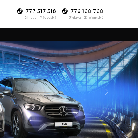
777 517 518
776 160 760
Jihlava - Pávovská
Jihlava - Znojemská
Další