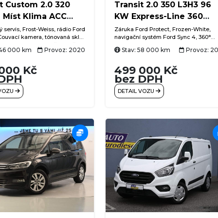
t Custom 2.0 320
Transit 2.0 350 L3H3 96
9 Míst Klima ACC
KW Express-Line 360
ra
kamera
ý servis, Frost-Weiss, rádio Ford
Záruka Ford Protect, Frozen-White,
Couvací kamera, tónovaná skla,
navigační systém Ford Sync 4, 360°
ivní tempomat, vyhřívané čelní
kamera + couvací kamera, Technolog
146 000 km
Provoz: 2020
Stav: 58 000 km
Provoz: 2
matizace rozvedená do zadní
Paket, Express Line-Paket, Sitz-Paket 
 USB, Ford Pass Connect,
klimatizace, L3H3 vysoký + dlouhý,
000 Kč
499 000 Kč
Winter-Paket, ACC (adaptivní tempom
 DPH
+ Pre-Collision Assist (systém nouzov
bez DPH
brzdění), bezdrátový Android Auto +
 VOZU
DETAIL VOZU
Apple CarPlay, automatické parkován
do řady, výběr jízdních režimů (normál
Eco), rozpoznávání dopravních znače
vstup USB + USB-C