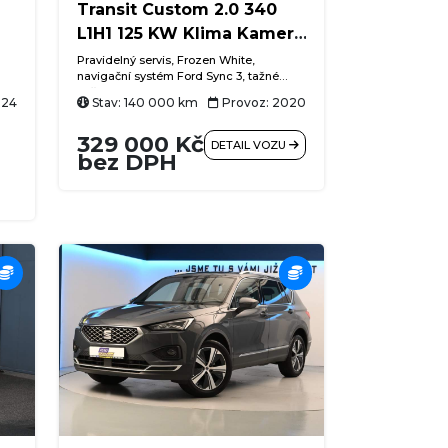
Transit Custom 2.0 340
L1H1 125 KW Klima Kamera
Tažné
Pravidelný servis, Frozen White,
navigační systém Ford Sync 3, tažné
ie-
zařízení, klimatizace, couvací kamera,
024
Stav: 140 000 km
Provoz: 2020
15,
L1H1 nízký + krátký, zadní křídlové dveře
s otevíráním 180°, parkovací senzory
329 000 Kč
at)
vpředu i vzadu, tempomat, Bluetooth
DETAIL VOZU
ého
handsfree, USB, LED denní svícení,
bez DPH
přisvěcování do zatáček, asistent
í
rozjezdu do kopce, asistent bočního
ní,
větru, posuvné dveře vpravo
k,