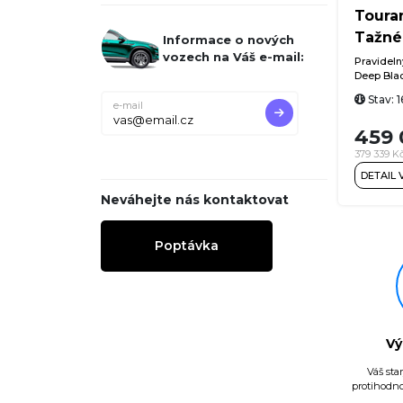
Toura
Tažné
Informace o nových
vozech na Váš e-mail:
Pravidelný
Deep Blac
Premium 
Stav: 
Discover 
e-mail
Internet, 
459 
automatic
tažné zař
379 339 K
tempomat)
DETAIL
třízónová
Care Clim
Neváhejte nás kontaktovat
ergoActiv
funkcí, p
Assist (a
Poptávka
Assist (as
Assist (a
rozpoznáv
vyparková
cestujícíc
ALU kola 
Vý
Váš sta
protihodno