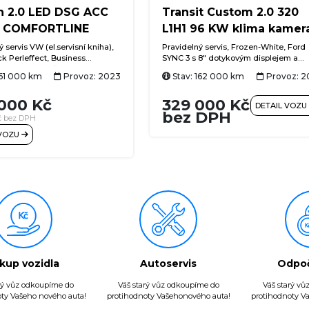
n 2.0 LED DSG ACC
Transit Custom 2.0 320
 COMFORTLINE
L1H1 96 KW klima kamer
 servis VW (el.servisní kniha),
Pravidelný servis, Frozen-White, Ford
k Perleffect, Business
SYNC 3 s 8" dotykovým displejem a
paket, navigační systém
navigací, couvací kamera, DAB+, App
161 000 km
Provoz: 2023
Stav: 162 000 km
Provoz: 2
Media včetně Streaming &
CarPlay a Android Auto, FordPass
Digital Cockpit, 7stupňová
Connect + Wi-Fi hotspot, tempomat,
000 Kč
329 000 Kč
ká převodovka, el. výklopné
klimatizace, LED osvětlení nákladové
DETAIL VOZU
ízení, ACC (adaptivní
prostoru, vyhřívaná přední sedadla
bez DPH
č bez DPH
 Stop & Go, LED světlomety,
 VOZU
 automatická klimatizace Air
atronic s ovládáním vzadu,
e sedadlo řidiče s masážní
ádla řazení na volantu, Side
sistent mrtvého úhlu), Lane
istent jízdy v pruhu), Front
sistent nouzového brzdění),
ání chodců a cyklistů, asistent
ní, proaktivní systém ochrany
h, rezervní kolo, 16" originální
Karlstad
kup vozidla
Autoservis
Odpo
rý vůz odkoupíme do
Váš starý vůz odkoupíme do
Váš starý v
ty Vašeho nového auta!
protihodnoty Vašehonového auta!
protihodnoty V