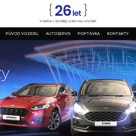
26
{
}
let
tradice v prodeji a servisu vozidel
PŮVOD VOZIDEL
AUTOSERVIS
POPTÁVKA
KONTAKTY