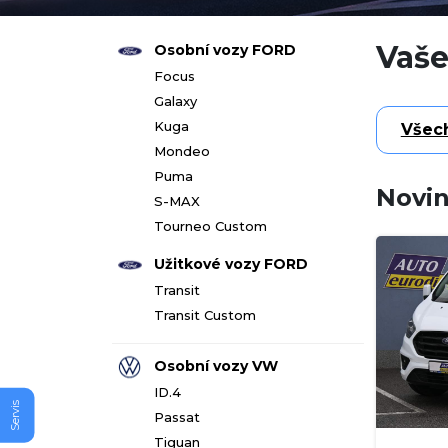
Vaše
Osobní vozy FORD
Focus
Galaxy
Kuga
Všec
Mondeo
Puma
Novi
S-MAX
Tourneo Custom
Užitkové vozy FORD
Transit
Transit Custom
Osobní vozy VW
ID.4
Servis
Passat
Tiguan