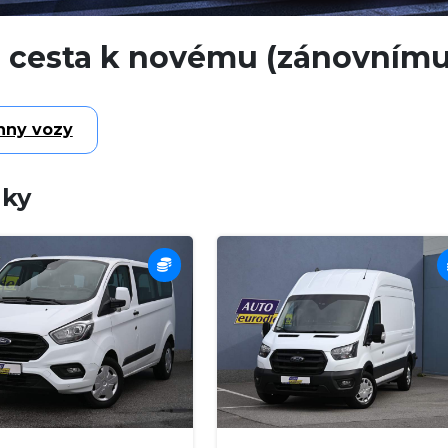
 cesta k novému (zánovnímu)
hny vozy
nky