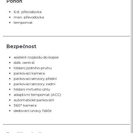
Pohon
6 st. převodovka
man. převodovka
tempomat
Bezpečnost
asistent rozjezdu do kopce
dálk. centrál
hlídaní jízdního pruhu
parkovací kamera
parkovací senzory přední
parkovací senzory zadní
hlídání mrtvého úhlu
adaptivní tempomat (ACC)
automatické parkování
360° kamera
sledování únavy řidiče