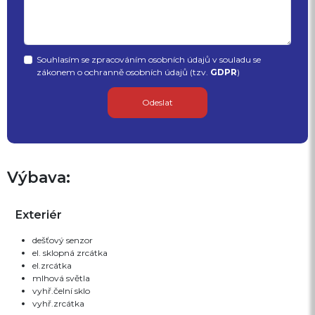
Souhlasím se zpracováním osobních údajů v souladu se
zákonem o ochranně osobních údajů (tzv.
GDPR
)
Odeslat
Výbava:
Exteriér
dešťový senzor
el. sklopná zrcátka
el.zrcátka
mlhová světla
vyhř.čelní sklo
vyhř.zrcátka