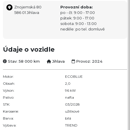
Znojemská 80
Provozní doba:
586 01 Jihlava
po - čt: 9:00 - 17:00
pátek: 9:00 - 17:00
sobota: 9:00 - 13:00
neděle: po tel. domluvě
Údaje o vozidle
Stav: 58 000 km
Jihlava
Provoz: 2024
Motor:
ECOBLUE
Obsah:
2,0
Výkon:
96 kW
Palivo:
nafta
STK:
03/2028
Karoserie:
užitkové
Barva:
bílá
Výbava:
TREND