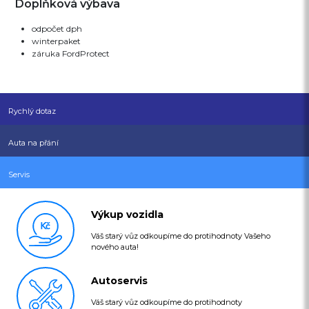
Doplňková výbava
odpočet dph
winterpaket
záruka FordProtect
Rychlý dotaz
Auta na přání
Servis
Výkup vozidla
Váš starý vůz odkoupíme do protihodnoty Vašeho
nového auta!
Autoservis
Váš starý vůz odkoupíme do protihodnoty