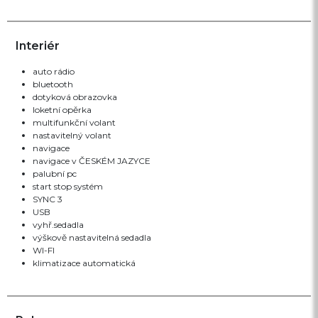
Interiér
auto rádio
bluetooth
dotyková obrazovka
loketní opěrka
multifunkční volant
nastavitelný volant
navigace
navigace v ČESKÉM JAZYCE
palubní pc
start stop systém
SYNC 3
USB
vyhř.sedadla
výškově nastavitelná sedadla
WI-FI
klimatizace automatická