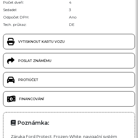
Počet dveří:
4
Sedadel:
3
Odpočet DPH:
Ano
Tech. průkaz:
DE
VYTISKNOUT KARTU VOZU
POSLAT ZNÁMÉMU
PROTIÚČET
FINANCOVÁNÍ
Poznámka:
Záruka Ford Protect, Frozen-White, navigační systém