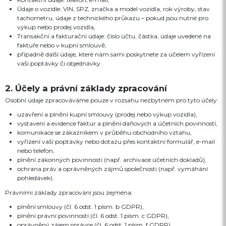
Údaje o vozidle: VIN, SPZ, značka a model vozidla, rok výroby, stav
tachometru, údaje z technického průkazu – pokud jsou nutné pro
výkup nebo prodej vozidla,
Transakční a fakturační údaje: číslo účtu, částka, údaje uvedené na
faktuře nebo v kupní smlouvě,
případně další údaje, které nám sami poskytnete za účelem vyřízení
vaší poptávky či objednávky.
2. Účely a právní základy zpracování
Osobní údaje zpracováváme pouze v rozsahu nezbytném pro tyto účely:
uzavření a plnění kupní smlouvy (prodej nebo výkup vozidla),
vystavení a evidence faktur a plnění daňových a účetních povinností,
komunikace se zákazníkem v průběhu obchodního vztahu,
vyřízení vaší poptávky nebo dotazu přes kontaktní formulář, e-mail
nebo telefon,
plnění zákonných povinností (např. archivace účetních dokladů),
ochrana práv a oprávněných zájmů společnosti (např. vymáhání
pohledávek).
Právními základy zpracování jsou zejména:
plnění smlouvy (čl. 6 odst. 1 písm. b GDPR),
plnění právní povinnosti (čl. 6 odst. 1 písm. c GDPR),
oprávněný zájem správce (čl. 6 odst. 1 písm. f GDPR).