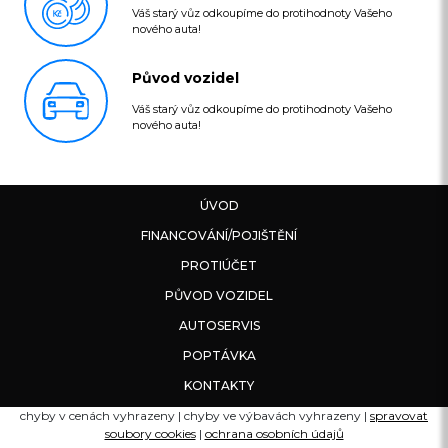
Váš starý vůz odkoupíme do protihodnoty Vašeho
nového auta!
Původ vozidel
Váš starý vůz odkoupíme do protihodnoty Vašeho
nového auta!
ÚVOD
FINANCOVÁNÍ/POJIŠTĚNÍ
PROTIÚČET
PŮVOD VOZIDEL
AUTOSERVIS
POPTÁVKA
KONTAKTY
chyby v cenách vyhrazeny | chyby ve výbavách vyhrazeny |
spravovat
soubory cookies
|
ochrana osobních údajů