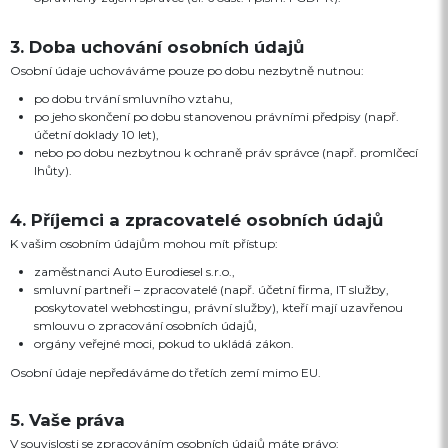
3. Doba uchování osobních údajů
Osobní údaje uchováváme pouze po dobu nezbytně nutnou:
po dobu trvání smluvního vztahu,
po jeho skončení po dobu stanovenou právními předpisy (např.
účetní doklady 10 let),
nebo po dobu nezbytnou k ochraně práv správce (např. promlčecí
lhůty).
4. Příjemci a zpracovatelé osobních údajů
K vašim osobním údajům mohou mít přístup:
zaměstnanci Auto Eurodiesel s.r.o.,
smluvní partneři – zpracovatelé (např. účetní firma, IT služby,
poskytovatel webhostingu, právní služby), kteří mají uzavřenou
smlouvu o zpracování osobních údajů,
orgány veřejné moci, pokud to ukládá zákon.
Osobní údaje nepředáváme do třetích zemí mimo EU.
5. Vaše práva
V souvislosti se zpracováním osobních údajů máte právo: