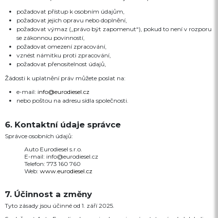
požadovat přístup k osobním údajům,
požadovat jejich opravu nebo doplnění,
požadovat výmaz („právo být zapomenut“), pokud to není v rozporu
se zákonnou povinností,
požadovat omezení zpracování,
vznést námitku proti zpracování,
požadovat přenositelnost údajů,
Žádosti k uplatnění práv můžete poslat na:
e-mail:
info@eurodiesel.cz
nebo poštou na adresu sídla společnosti.
6. Kontaktní údaje správce
Správce osobních údajů:
Auto Eurodiesel s.r.o.
E-mail: info@eurodiesel.cz
Telefon: 773 160 760
Web:
www.eurodiesel.cz
7. Účinnost a změny
Tyto zásady jsou účinné od 1. září 2025.