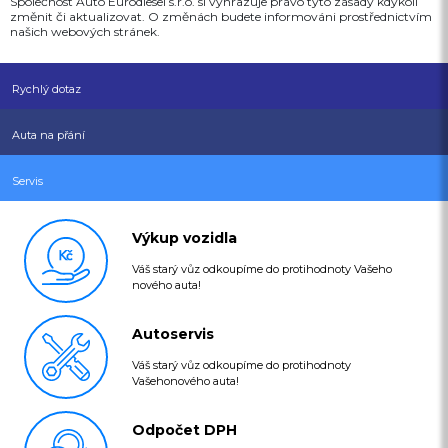
Společnost Auto Eurodiesel s.r.o. si vyhrazuje právo tyto zásady kdykoli
změnit či aktualizovat. O změnách budete informováni prostřednictvím
našich webových stránek.
Rychlý dotaz
Auta na přání
Servis
Výkup vozidla
Váš starý vůz odkoupíme do protihodnoty Vašeho
nového auta!
Autoservis
Váš starý vůz odkoupíme do protihodnoty
Vašehonového auta!
Odpočet DPH