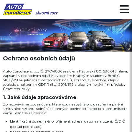
Předchozí
Další
Ochrana osobních údajů
Auto Eurodiesel s.r.o., IČ: 27674886 se sídlem Pávovská 80, 586 01 Jihlava,
zapsaná v obchodním rejstříku vedeném Krajským soudem v Brně C
51015/KSBR, jako správce osobních údajů, zpracovává osobní údaje v
souladu s nařízením GDPR (EU) 2016/679 a platnými právními předpisy
České republiky.
1. Jaké údaje zpracováváme
Zpracováváme pouze údaje, které jsou nezbytné pro uzavření a plnění
smluvního vztahu, splnění zákonných povinností nebo pro komunikaci s
vámi. Jedná se zejména o:
Identifikační údaje: jméno, příjmení, adresa, datum narození, IČ/DIČ
(pokud podnikáte),
Kontaktní údaje: telefon, e-mail,