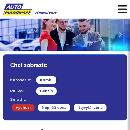
Předchozí
Další
Chci zobrazit:
Karoserie:
Kombi
Palivo:
Benzín
Seřadit:
Výchozí
Nejnižší cena
Nejvyšší cena