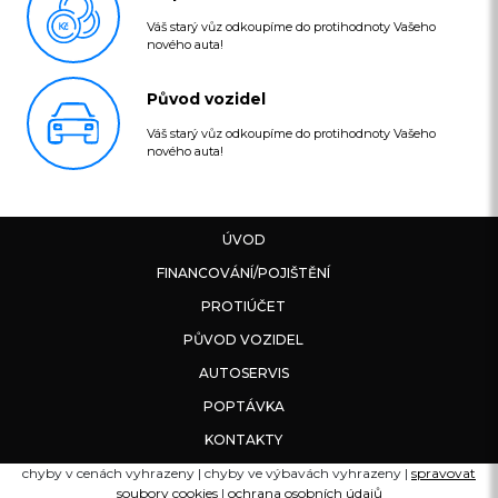
Váš starý vůz odkoupíme do protihodnoty Vašeho
nového auta!
Původ vozidel
Váš starý vůz odkoupíme do protihodnoty Vašeho
nového auta!
ÚVOD
FINANCOVÁNÍ/POJIŠTĚNÍ
PROTIÚČET
PŮVOD VOZIDEL
AUTOSERVIS
POPTÁVKA
KONTAKTY
chyby v cenách vyhrazeny | chyby ve výbavách vyhrazeny |
spravovat
soubory cookies
|
ochrana osobních údajů