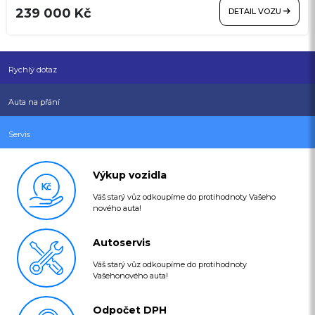
239 000 Kč
DETAIL VOZU
Rychlý dotaz
Auta na přání
Servis
Výkup vozidla
Váš starý vůz odkoupíme do protihodnoty Vašeho
nového auta!
Autoservis
Váš starý vůz odkoupíme do protihodnoty
Vašehonového auta!
Odpočet DPH