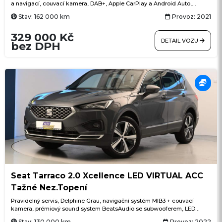
a navigací, couvací kamera, DAB+, Apple CarPlay a Android Auto,
FordPass Connect + Wi-Fi hotspot, tempomat, klimatizace, LED
Stav: 162 000 km
Provoz: 2021
osvětlení nákladového prostoru, vyhřívaná přední sedadla
329 000 Kč
DETAIL VOZU
bez DPH
Seat Tarraco 2.0 Xcellence LED VIRTUAL ACC
Tažné Nez.Topení
Pravidelný servis, Delphine Grau, navigační systém MIB3 + couvací
kamera, prémiový sound system BeatsAudio se subwooferem, LED
světlomety, nezávislé topení s dálkovým ovládáním, Winter paket
Stav: 130 000 km
Provoz: 2022