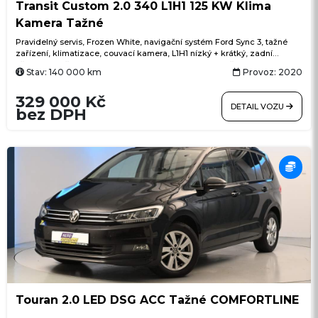
Transit Custom 2.0 340 L1H1 125 KW Klima
Kamera Tažné
Pravidelný servis, Frozen White, navigační systém Ford Sync 3, tažné
zařízení, klimatizace, couvací kamera, L1H1 nízký + krátký, zadní
křídlové dveře s otevíráním 180°, parkovací senzory vpředu i vzadu,
Stav: 140 000 km
Provoz: 2020
tempomat, Bluetooth handsfree, USB, LED denní svícení, přisvěcování
do zatáček, asistent rozjezdu do kopce, asistent bočního větru, posuvné
329 000 Kč
dveře vpravo
DETAIL VOZU
bez DPH
Touran 2.0 LED DSG ACC Tažné COMFORTLINE