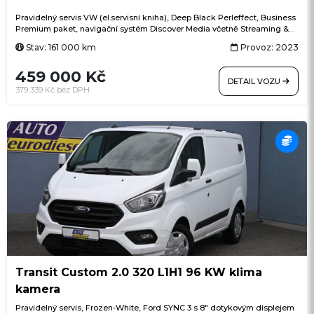
Pravidelný servis VW (el.servisní kniha), Deep Black Perleffect, Business
Premium paket, navigační systém Discover Media včetně Streaming &
Internet, Digital Cockpit, 7stupňová automatická převodovka, el.
Stav: 161 000 km
Provoz: 2023
výklopné tažné zařízení, ACC (adaptivní tempomat) Stop & Go, LED
světlomety, třízónová automatická klimatizace Air Care Climatronic s
459 000 Kč
ovládáním vzadu, ergoActive sedadlo řidiče s masážní funkcí, pádla
DETAIL VOZU
řazení na volantu, Side Assist (asistent mrtvého úhlu), Lane Assist
379 339 Kč bez DPH
(asistent jízdy v pruhu), Front Assist (asistent nouzového brzdění),
rozpoznávání chodců a cyklistů, asistent vyparkování, proaktivní systém
ochrany cestujících, rezervní kolo, 16" originální ALU kola Karlstad
Transit Custom 2.0 320 L1H1 96 KW klima
kamera
Pravidelný servis, Frozen-White, Ford SYNC 3 s 8" dotykovým displejem