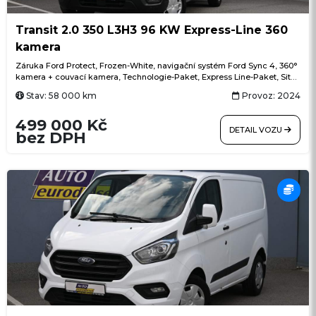
Transit 2.0 350 L3H3 96 KW Express-Line 360
kamera
Záruka Ford Protect, Frozen-White, navigační systém Ford Sync 4, 360°
kamera + couvací kamera, Technologie-Paket, Express Line-Paket, Sitz-
Paket 15, klimatizace, L3H3 vysoký + dlouhý, Winter-Paket, ACC
Stav: 58 000 km
Provoz: 2024
(adaptivní tempomat) + Pre-Collision Assist (systém nouzového
brzdění), bezdrátový Android Auto + Apple CarPlay, automatické
499 000 Kč
parkování do řady, výběr jízdních režimů (normální, Eco), rozpoznávání
DETAIL VOZU
dopravních značek, vstup USB + USB-C
bez DPH