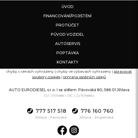
ÚVOD
FINANCOVÁNÍ/POJIŠTĚNÍ
PROTIÚČET
PŮVOD VOZIDEL
AUTOSERVIS
POPTÁVKA
KONTAKTY
chyby v cenách vyhrazeny | chyby ve výbavách vyhrazeny |
spravovat
soubory cookies
|
ochrana osobních údajů
AUTO EURODIESEL s.r.o. I se sídlem: Pávovská 80, 586 01 Jihlava
IČO: 27674886 I DIČ: CZ27674886z
777 517 518
776 160 760
Jihlava - Pávovská
Jihlava - Znojemská