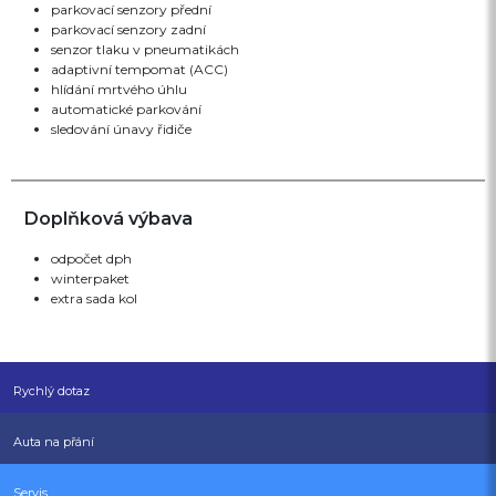
parkovací senzory přední
parkovací senzory zadní
senzor tlaku v pneumatikách
adaptivní tempomat (ACC)
hlídání mrtvého úhlu
automatické parkování
sledování únavy řidiče
Doplňková výbava
odpočet dph
winterpaket
extra sada kol
Rychlý dotaz
Auta na přání
Servis