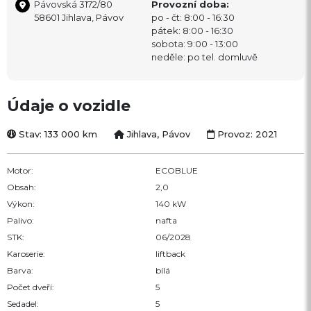
Pávovská 3172/80
Provozní doba:
58601 Jihlava, Pávov
po - čt: 8:00 - 16:30
pátek: 8:00 - 16:30
sobota: 9:00 - 13:00
neděle: po tel. domluvě
Údaje o vozidle
Stav: 133 000 km
Jihlava, Pávov
Provoz: 2021
Motor:
ECOBLUE
Obsah:
2,0
Výkon:
140 kW
Palivo:
nafta
STK:
06/2028
Karoserie:
liftback
Barva:
bílá
Počet dveří:
5
Sedadel:
5