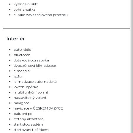
vyhř.čelní sklo
vyhř.zrcátka
el. víko zavazadlového prostoru
Interiér
auto rádio
bluetooth
dotyková obrazovka
dvouzónová klimatizace
el.sedadla
isofix
klimatizace automatická
loketní opěrka
multifunkční volant
nastavitelný volant
navigace
navigace v ČESKÉM JAZYCE
palubní pc
potahy alcantara
start stop systém
startování tlačítkem