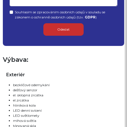
Souhlasím se zpracováním osobních údajů v souladu se
zákonem o ochranně osobních údajů (tzv.
GDPR
)
Odeslat
Výbava:
Exteriér
bezklíčové odemykání
dešťový senzor
el. sklopná zrcátka
el.zrcátka
hliníková kola
LED denní svícení
LED světlomety
mlhová světla
tónovaná skla