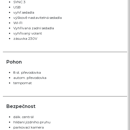
SYNC 3
USB
vyhř.sedadla
výškově nastavitelná sedadla
WI-FI
Vyhřívaná zadní sedadla
vyhřívaný volant
zásuvka 230V
Pohon
8 st. převodovka
autom. převodovka
tempomat
Bezpečnost
dálk. centrál
hlídaní jízdního pruhu
parkovací kamera