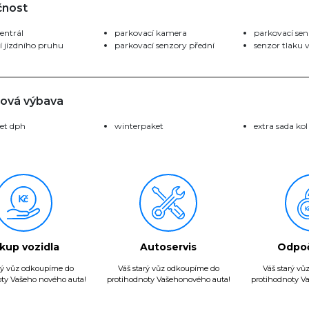
nost
centrál
parkovací kamera
parkovací sen
í jízdního pruhu
parkovací senzory přední
senzor tlaku
ová výbava
et dph
winterpaket
extra sada kol
kup vozidla
Autoservis
Odpo
rý vůz odkoupíme do
Váš starý vůz odkoupíme do
Váš starý v
ty Vašeho nového auta!
protihodnoty Vašehonového auta!
protihodnoty V