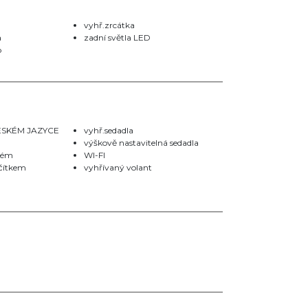
vyhř.zrcátka
a
zadní světla LED
o
ČESKÉM JAZYCE
vyhř.sedadla
výškově nastavitelná sedadla
stém
WI-FI
ačítkem
vyhřívaný volant