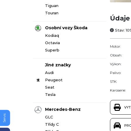
Tiguan
Touran
Údaje 
Osobní vozy Škoda
Stav: 1
Kodiaq
Octavia
Motor:
Superb
Obsah:
Výkon:
Jiné značky
Audi
Palivo:
Peugeot
STK:
Seat
Karoserie:
Tesla
VYT
Mercedes-Benz
Servis
GLC
Třídy C
PRO