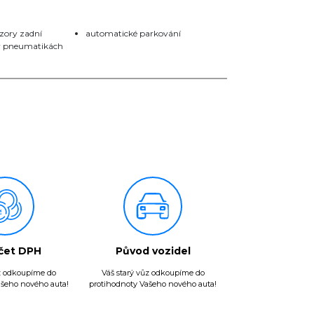
zory zadní
automatické parkování
 v pneumatikách
čet DPH
Původ vozidel
ůz odkoupíme do
Váš starý vůz odkoupíme do
ašeho nového auta!
protihodnoty Vašeho nového auta!