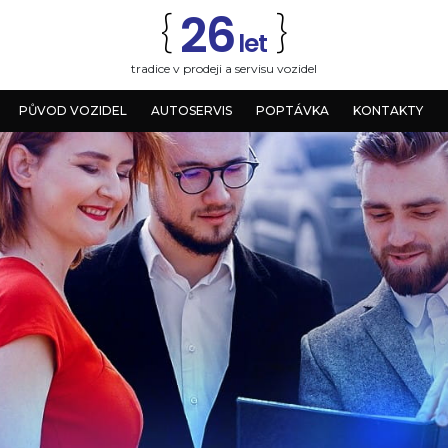
26
{
}
let
tradice v prodeji a servisu vozidel
PŮVOD VOZIDEL
AUTOSERVIS
POPTÁVKA
KONTAKTY