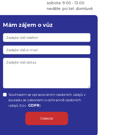
sobota: 9:00 - 13:00
neděle: po tel. domluvě
Mám zájem o vůz
Souhlasím se zpracováním osobních údajů v
souladu se zákonem o ochranně osobních
údajů (tzv.
GDPR
)
Odeslat