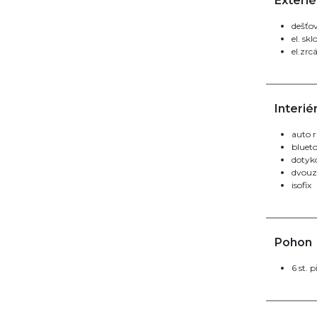
Exterié
dešťo
el. sk
el.zrc
Interié
auto r
bluet
dotyk
dvouz
isofix
Pohon
6 st. 