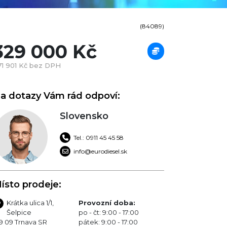
(84089)
329 000 Kč
71 901 Kč bez DPH
a dotazy Vám rád odpoví:
Slovensko
Tel.: 0911 45 45 58
info@eurodiesel.sk
ísto prodeje:
Krátka ulica 1/1,
Provozní doba:
Šelpice
po - čt: 9:00 - 17:00
9 09 Trnava SR
pátek: 9:00 - 17:00