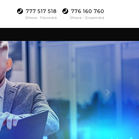
777 517 518
776 160 760
Jihlava - Pávovská
Jihlava - Znojemská
Další