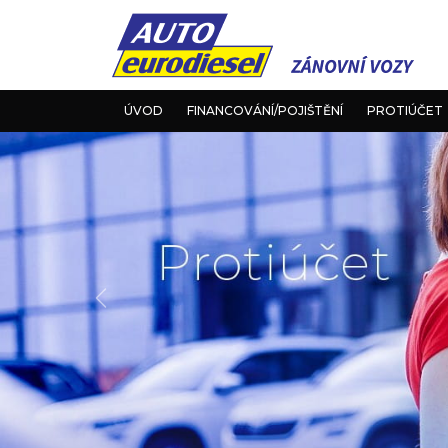
ÚVOD
FINANCOVÁNÍ/POJIŠTĚNÍ
PROTIÚČET
Předchozí