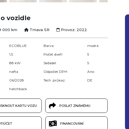
o vozidle
09 000 km
Trnava SR
Provoz: 2022
ECOBLUE
Barva:
modrá
1,5
Počet dveří:
5
88 kW
Sedadel:
5
nafta
Odpočet DPH:
Ano
06/2028
Tech. průkaz:
DE
hatchback
ISKNOUT KARTU VOZU
POSLAT ZNÁMÉMU
TIÚČET
FINANCOVÁNÍ