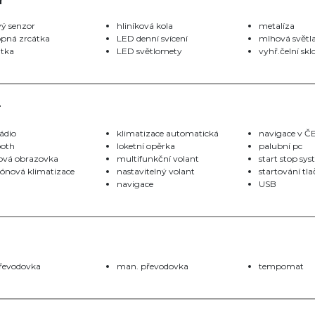
r
vý senzor
hliníková kola
metalíza
lopná zrcátka
LED denní svícení
mlhová světl
átka
LED světlomety
vyhř.čelní skl
r
ádio
klimatizace automatická
navigace v 
ooth
loketní opěrka
palubní pc
ová obrazovka
multifunkční volant
start stop sy
ónová klimatizace
nastavitelný volant
startování tl
navigace
USB
převodovka
man. převodovka
tempomat