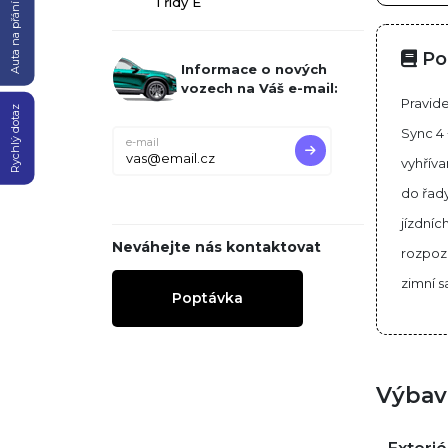
Třídy E
Auta na přání
Po
Informace o nových
vozech na Váš e-mail:
Pravide
Rychlý dotaz
Sync 4 
e-mail
vyhříva
do řady
jízdníc
Neváhejte nás kontaktovat
rozpozn
zimní 
Poptávka
Výbav