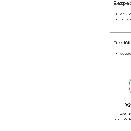
Bezpeč
dálk. 
hlídan
Doplňk
odpoč
Vý
Váš sta
protihodno