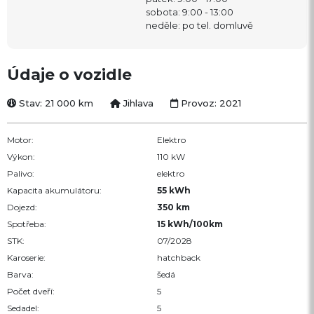
sobota: 9:00 - 13:00
neděle: po tel. domluvě
Údaje o vozidle
Stav: 21 000 km
Jihlava
Provoz: 2021
Motor:
Elektro
Výkon:
110 kW
Palivo:
elektro
Kapacita akumulátoru:
55 kWh
Dojezd:
350 km
Spotřeba:
15 kWh/100km
STK:
07/2028
Karoserie:
hatchback
Barva:
šedá
Počet dveří:
5
Sedadel:
5