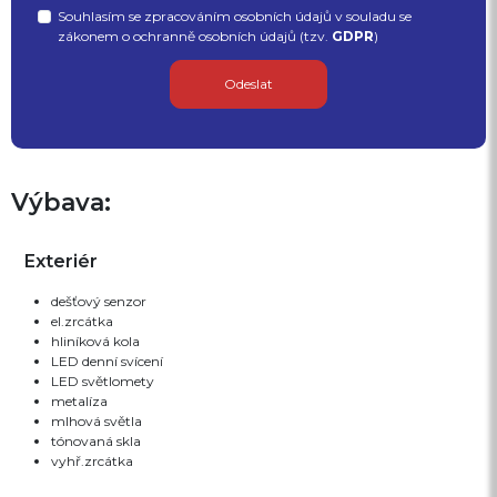
Souhlasím se zpracováním osobních údajů v souladu se
zákonem o ochranně osobních údajů (tzv.
GDPR
)
Odeslat
Výbava:
Exteriér
dešťový senzor
el.zrcátka
hliníková kola
LED denní svícení
LED světlomety
metalíza
mlhová světla
tónovaná skla
vyhř.zrcátka