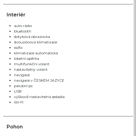
Interiér
auto rádio
bluetooth
dotyková obrazovka
dvouzónová klimatizace
isofix
klimatizace automatická
loketní opěrka
multifunkční volant
nastavitelný volant
navigace
navigace v ČESKÉM JAZYCE
palubní pc
USB
výškově nastavitelná sedadla
WI-FI
Pohon