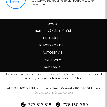
Váš starý vůz odkoupíme do protihodnoty Vašeho
nového auta!
ÚVOD
FINANCOVÁNÍ/POJIŠTĚNÍ
PROTIÚČET
PŮVOD VOZIDEL
AUTOSERVIS
POPTÁVKA
KONTAKTY
chyby v cenách vyhrazeny | chyby ve výbavách vyhrazeny |
spravovat
soubory cookies
|
ochrana osobních údajů
AUTO EURODIESEL s.r.o. I se sídlem: Pávovská 80, 586 01 Jihlava
IČO: 27674886 I DIČ: CZ27674886z
777 517 518
776 160 760