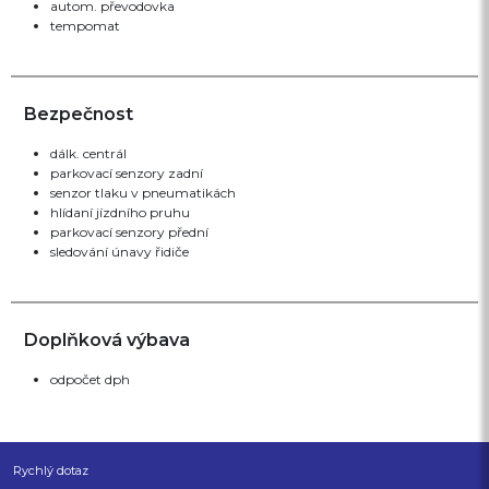
autom. převodovka
tempomat
Bezpečnost
dálk. centrál
parkovací senzory zadní
senzor tlaku v pneumatikách
hlídaní jízdního pruhu
parkovací senzory přední
sledování únavy řidiče
Doplňková výbava
odpočet dph
Rychlý dotaz