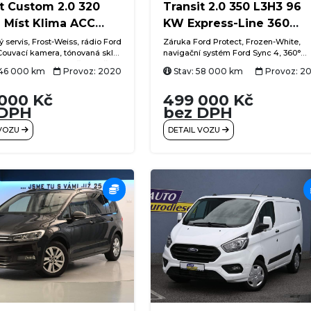
t Custom 2.0 320
Transit 2.0 350 L3H3 96
9 Míst Klima ACC
KW Express-Line 360
ra
kamera
ý servis, Frost-Weiss, rádio Ford
Záruka Ford Protect, Frozen-White,
Couvací kamera, tónovaná skla,
navigační systém Ford Sync 4, 360°
ivní tempomat, vyhřívané čelní
kamera + couvací kamera, Technolog
146 000 km
Provoz: 2020
Stav: 58 000 km
Provoz: 2
matizace rozvedená do zadní
Paket, Express Line-Paket, Sitz-Paket 
 USB, Ford Pass Connect,
klimatizace, L3H3 vysoký + dlouhý,
000 Kč
499 000 Kč
Winter-Paket, ACC (adaptivní tempom
 DPH
+ Pre-Collision Assist (systém nouzov
bez DPH
brzdění), bezdrátový Android Auto +
 VOZU
DETAIL VOZU
Apple CarPlay, automatické parkován
do řady, výběr jízdních režimů (normál
Eco), rozpoznávání dopravních znače
vstup USB + USB-C