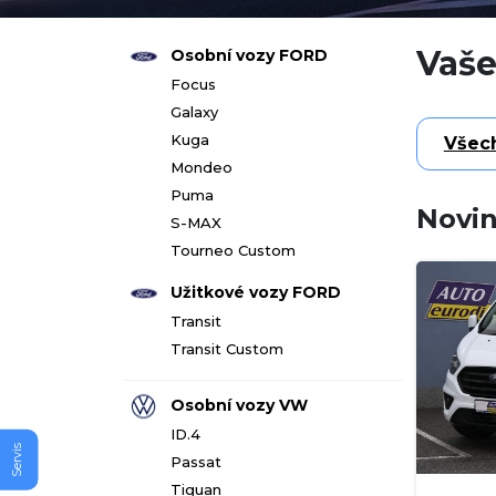
Vaše
Osobní vozy FORD
Focus
Galaxy
Kuga
Všec
Mondeo
Puma
Novi
S-MAX
Tourneo Custom
Užitkové vozy FORD
Transit
Transit Custom
Osobní vozy VW
ID.4
Servis
Passat
Tiguan