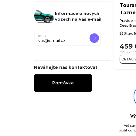
Toura
Tažné
Informace o nových
vozech na Váš e-mail:
Pravidelný
Deep Blac
Premium 
Stav: 
Discover 
e-mail
Internet, 
459 
automatic
tažné zař
379 339 K
tempomat)
DETAIL
třízónová
Care Clim
Neváhejte nás kontaktovat
ergoActiv
funkcí, p
Assist (a
Poptávka
Assist (as
Assist (a
rozpoznáv
vyparková
cestujícíc
ALU kola 
Vý
Váš sta
protihodno