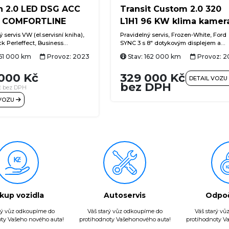
n 2.0 LED DSG ACC
Transit Custom 2.0 320
 COMFORTLINE
L1H1 96 KW klima kamer
 servis VW (el.servisní kniha),
Pravidelný servis, Frozen-White, Ford
k Perleffect, Business
SYNC 3 s 8" dotykovým displejem a
paket, navigační systém
navigací, couvací kamera, DAB+, App
161 000 km
Provoz: 2023
Stav: 162 000 km
Provoz: 2
Media včetně Streaming &
CarPlay a Android Auto, FordPass
Digital Cockpit, 7stupňová
Connect + Wi-Fi hotspot, tempomat,
000 Kč
329 000 Kč
ká převodovka, el. výklopné
klimatizace, LED osvětlení nákladové
DETAIL VOZU
ízení, ACC (adaptivní
prostoru, vyhřívaná přední sedadla
bez DPH
č bez DPH
 Stop & Go, LED světlomety,
 VOZU
 automatická klimatizace Air
atronic s ovládáním vzadu,
e sedadlo řidiče s masážní
ádla řazení na volantu, Side
sistent mrtvého úhlu), Lane
istent jízdy v pruhu), Front
sistent nouzového brzdění),
ání chodců a cyklistů, asistent
ní, proaktivní systém ochrany
h, rezervní kolo, 16" originální
Karlstad
kup vozidla
Autoservis
Odpo
rý vůz odkoupíme do
Váš starý vůz odkoupíme do
Váš starý v
ty Vašeho nového auta!
protihodnoty Vašehonového auta!
protihodnoty V