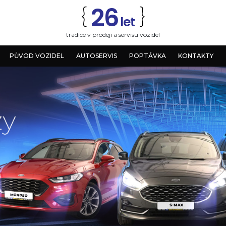
26
{
}
let
tradice v prodeji a servisu vozidel
PŮVOD VOZIDEL
AUTOSERVIS
POPTÁVKA
KONTAKTY