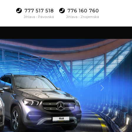
777 517 518
776 160 760
Jihlava - Pávovská
Jihlava - Znojemská
Další