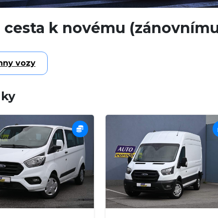
 cesta k novému (zánovnímu)
hny vozy
nky