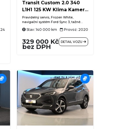
Transit Custom 2.0 340
L1H1 125 KW Klima Kamera
Tažné
Pravidelný servis, Frozen White,
navigační systém Ford Sync 3, tažné
ie-
zařízení, klimatizace, couvací kamera,
024
Stav: 140 000 km
Provoz: 2020
15,
L1H1 nízký + krátký, zadní křídlové dveře
s otevíráním 180°, parkovací senzory
329 000 Kč
at)
vpředu i vzadu, tempomat, Bluetooth
DETAIL VOZU
ého
handsfree, USB, LED denní svícení,
bez DPH
přisvěcování do zatáček, asistent
í
rozjezdu do kopce, asistent bočního
ní,
větru, posuvné dveře vpravo
k,