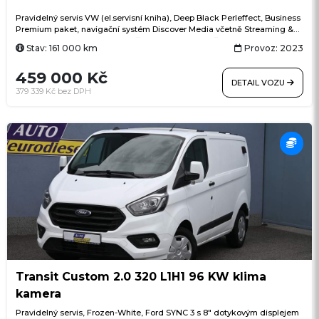
Pravidelný servis VW (el.servisní kniha), Deep Black Perleffect, Business
Premium paket, navigační systém Discover Media včetně Streaming &
Internet, Digital Cockpit, 7stupňová automatická převodovka, el.
Stav: 161 000 km
Provoz: 2023
výklopné tažné zařízení, ACC (adaptivní tempomat) Stop & Go, LED
světlomety, třízónová automatická klimatizace Air Care Climatronic s
459 000 Kč
ovládáním vzadu, ergoActive sedadlo řidiče s masážní funkcí, pádla
DETAIL VOZU
řazení na volantu, Side Assist (asistent mrtvého úhlu), Lane Assist
379 339 Kč bez DPH
(asistent jízdy v pruhu), Front Assist (asistent nouzového brzdění),
rozpoznávání chodců a cyklistů, asistent vyparkování, proaktivní systém
ochrany cestujících, rezervní kolo, 16" originální ALU kola Karlstad
Transit Custom 2.0 320 L1H1 96 KW klima
kamera
Pravidelný servis, Frozen-White, Ford SYNC 3 s 8" dotykovým displejem