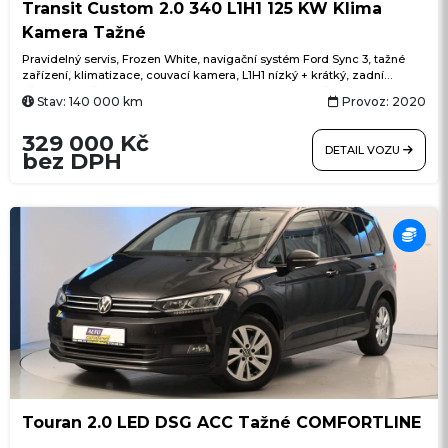
Transit Custom 2.0 340 L1H1 125 KW Klima
Kamera Tažné
Pravidelný servis, Frozen White, navigační systém Ford Sync 3, tažné
zařízení, klimatizace, couvací kamera, L1H1 nízký + krátký, zadní
křídlové dveře s otevíráním 180°, parkovací senzory vpředu i vzadu,
Stav: 140 000 km
Provoz: 2020
tempomat, Bluetooth handsfree, USB, LED denní svícení, přisvěcování
do zatáček, asistent rozjezdu do kopce, asistent bočního větru, posuvné
329 000 Kč
dveře vpravo
DETAIL VOZU
bez DPH
Touran 2.0 LED DSG ACC Tažné COMFORTLINE