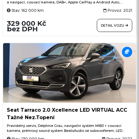
a navigací, couvací kamera, DAB+, Apple CarPlay a Android Auto,
FordPass Connect + Wi-Fi hotspot, tempomat, klimatizace, LED
Stav: 162 000 km
Provoz: 2021
osvětlení nákladového prostoru, vyhřívaná přední sedadla
329 000 Kč
DETAIL VOZU
bez DPH
Seat Tarraco 2.0 Xcellence LED VIRTUAL ACC
Tažné Nez.Topení
Pravidelný servis, Delphine Grau, navigační systém MIB3 + couvací
kamera, prémiový sound system BeatsAudio se subwooferem, LED
světlomety, nezávislé topení s dálkovým ovládáním, Winter paket
Stav: 130 000 km
Provoz: 2022