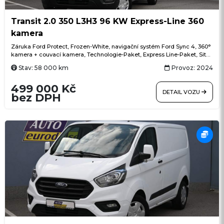
Transit 2.0 350 L3H3 96 KW Express-Line 360
kamera
Záruka Ford Protect, Frozen-White, navigační systém Ford Sync 4, 360°
kamera + couvací kamera, Technologie-Paket, Express Line-Paket, Sitz-
Paket 15, klimatizace, L3H3 vysoký + dlouhý, Winter-Paket, ACC
Stav: 58 000 km
Provoz: 2024
(adaptivní tempomat) + Pre-Collision Assist (systém nouzového
brzdění), bezdrátový Android Auto + Apple CarPlay, automatické
499 000 Kč
parkování do řady, výběr jízdních režimů (normální, Eco), rozpoznávání
DETAIL VOZU
dopravních značek, vstup USB + USB-C
bez DPH