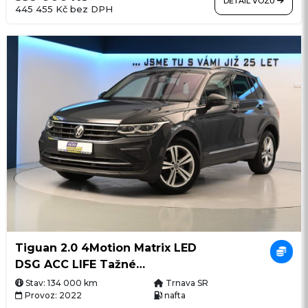
DETAIL VOZU
445 455 Kč bez DPH
Tiguan 2.0 4Motion Matrix LED
DSG ACC LIFE Tažné
Nez.Topení
Stav: 134 000 km
Trnava SR
Provoz: 2022
nafta