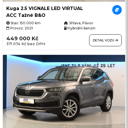
Kuga 2.5 VIGNALE LED VIRTUAL
ACC Tažné B&O
Stav: 150 000 km
Jihlava, Pávov
Provoz: 2021
hybridní-benzin
449 000 Kč
DETAIL VOZU
371 074 Kč bez DPH