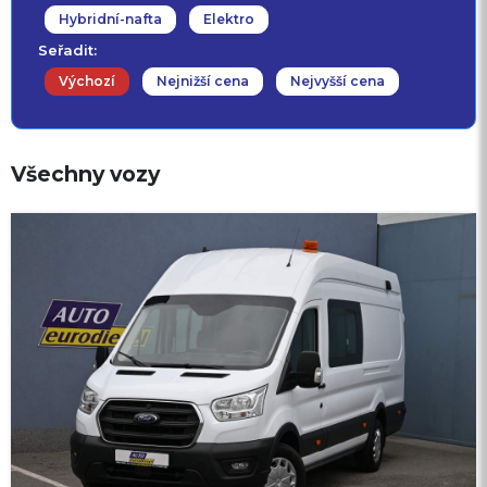
Hybridní-nafta
Elektro
Seřadit:
Výchozí
Nejnižší cena
Nejvyšší cena
Všechny vozy