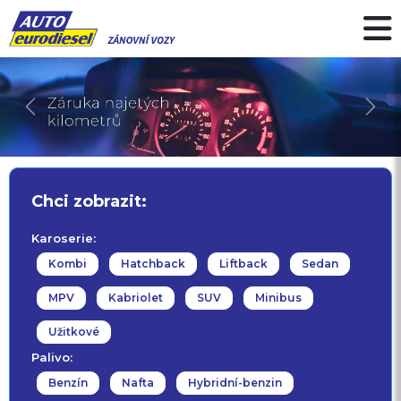
Předchozí
Další
Chci zobrazit:
Karoserie:
Kombi
Hatchback
Liftback
Sedan
MPV
Kabriolet
SUV
Minibus
Užitkové
Palivo:
Benzín
Nafta
Hybridní-benzin